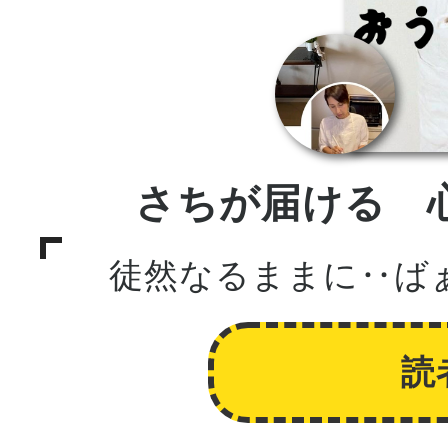
さちが届ける 
徒然なるままに‥ば
読