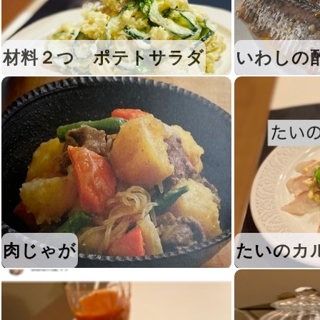
材料２つ ポテトサラダ
いわしの
肉じゃが
たいのカ