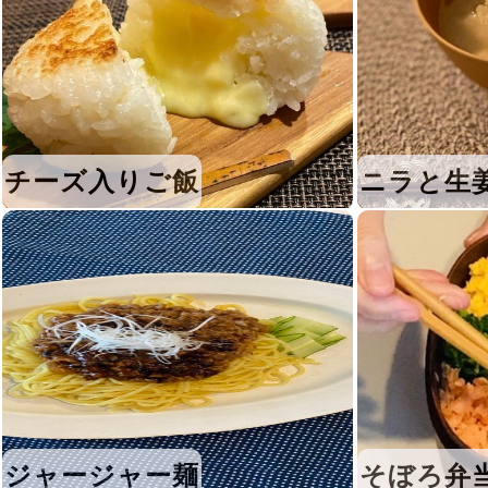
チーズ入りご飯
ニラと生
ジャージャー麺
そぼろ弁