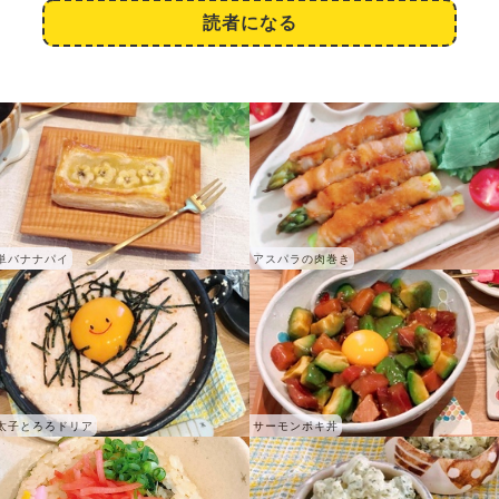
読者になる
単バナナパイ
アスパラの肉巻き
太子とろろドリア
サーモンポキ丼