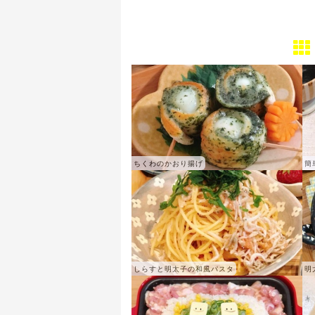
ちくわのかおり揚げ
簡
しらすと明太子の和風パスタ
明