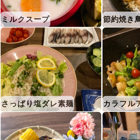
ミルクスープ
節約焼き
さっぱり塩ダレ素麺
カラフル