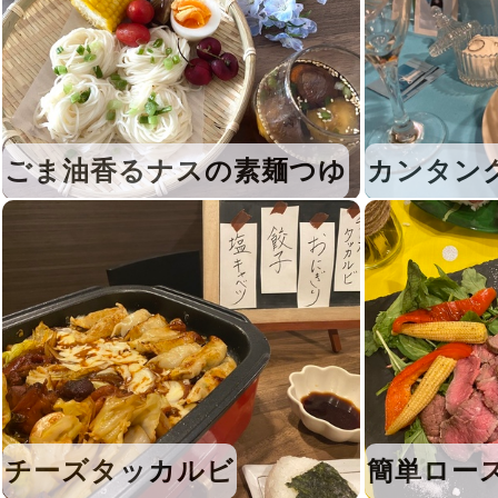
ごま油香るナスの素麺つゆ
カンタン
チーズタッカルビ
簡単ロー